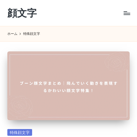
顔文字
Skip
to
コ
content
ピ
ホーム
特殊顔文字
ペ
で
す
ぐ
使
え
る
特
殊
顔
文
字
サ
イ
Posted
特殊顔文字
ト