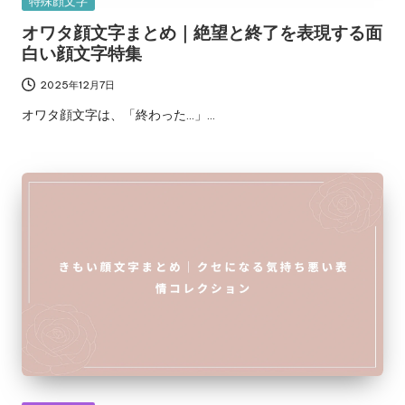
Posted
特殊顔文字
in
オワタ顔文字まとめ｜絶望と終了を表現する面
白い顔文字特集
2025年12月7日
オワタ顔文字は、「終わった…」…