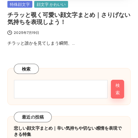
Posted
特殊顔文字
顔文字 かわいい
in
チラッと覗く可愛い顔文字まとめ｜さりげない
気持ちを表現しよう！
2025年7月19日
チラッと誰かを見てしまう瞬間、…
検索
検
索
最近の投稿
悲しい顔文字まとめ｜辛い気持ちや切ない感情を表現で
きる特集