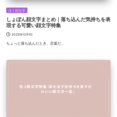
Posted
泣く顔文字
in
しょぼん顔文字まとめ｜落ち込んだ気持ちを表
現する可愛い顔文字特集
2025年12月1日
ちょっと落ち込んだとき、言葉だ…