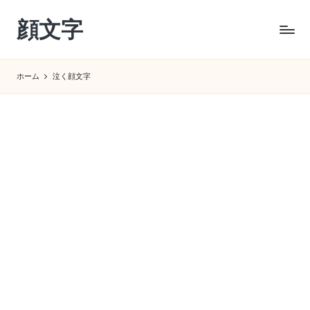
顔文字
Skip
to
コ
content
ピ
ホーム
泣く顔文字
ペ
で
す
ぐ
使
え
る
特
殊
顔
文
字
サ
イ
ト