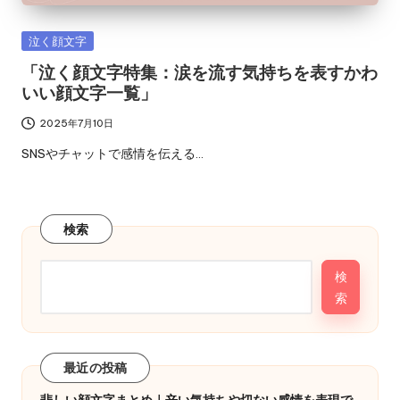
Posted
泣く顔文字
in
「泣く顔文字特集：涙を流す気持ちを表すかわ
いい顔文字一覧」
2025年7月10日
SNSやチャットで感情を伝える…
検索
検
索
最近の投稿
悲しい顔文字まとめ｜辛い気持ちや切ない感情を表現で