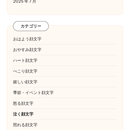
2025 年 7 月
カテゴリー
おはよう顔文字
おやすみ顔文字
ハート顔文字
ぺこり顔文字
嬉しい顔文字
季節・イベント顔文字
怒る顔文字
泣く顔文字
照れる顔文字