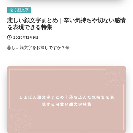
Posted
泣く顔文字
in
悲しい顔文字まとめ｜辛い気持ちや切ない感情
を表現できる特集
2025年12月9日
悲しい顔文字をお探しですか？辛…