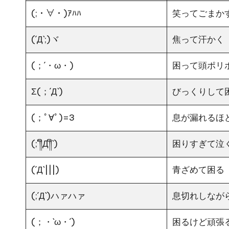
(;・∀・)ｱﾊﾊ
笑ってごまか
(´Д`;)ヾ
焦って汗かく
(；´・ω・)ゞ
困って頭ポリ
Σ(；´Д`)
びっくりして
(；ﾟ∀ﾟ)=3
息が漏れるほ
(;´༎ຶД༎ຶ`)
困りすぎて泣
(´Д`|||)
青ざめて困る
(;´Д`)ハァハァ
息切れしなが
(；・`ω・´)
困るけど頑張