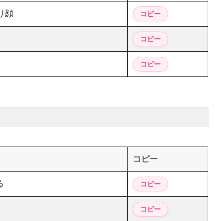
り顔
コピー
る