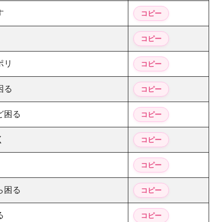
す
ポリ
困る
ど困る
く
ら困る
る