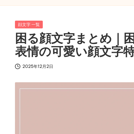
字
サ
Posted
イ
顔文字 一覧
in
ト
困る顔文字まとめ｜
表情の可愛い顔文字
2025年12月2日