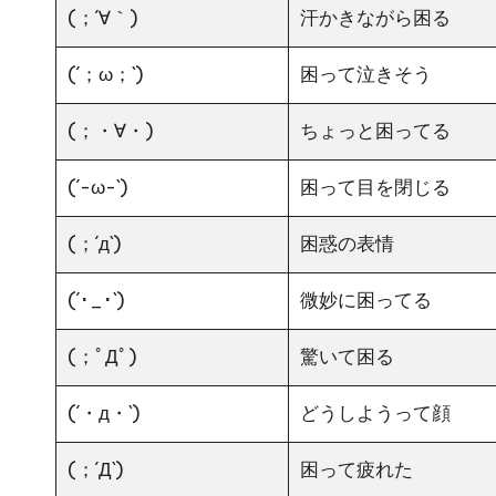
(；´∀｀)
汗かきながら困る
(´；ω；`)
困って泣きそう
(；・∀・)
ちょっと困ってる
(´-ω-`)
困って目を閉じる
(；´д`)
困惑の表情
(´･_･`)
微妙に困ってる
(；ﾟДﾟ)
驚いて困る
(´・д・`)
どうしようって顔
(；´Д`)
困って疲れた