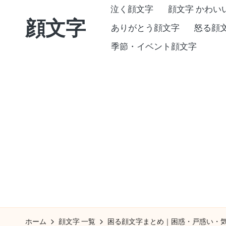
泣く顔文字
顔文字 かわい
顔文字
Skip
ありがとう顔文字
怒る顔
to
季節・イベント顔文字
コ
content
ピ
ペ
で
す
ぐ
使
え
る
特
殊
顔
ホーム
顔文字 一覧
困る顔文字まとめ｜困惑・戸惑い・
文