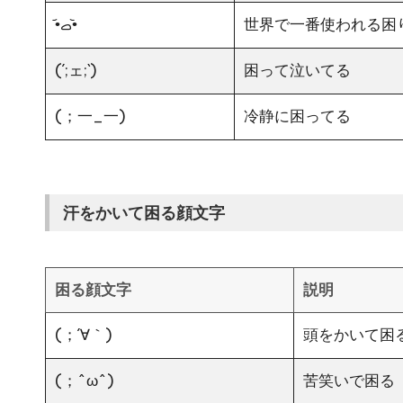
•᷄ࡇ•᷅
世界で一番使われる困
(´;ェ;`)
困って泣いてる
(；一_一)
冷静に困ってる
汗をかいて困る顔文字
困る顔文字
説明
(；´∀｀)ゞ
頭をかいて困
(；^ω^)
苦笑いで困る