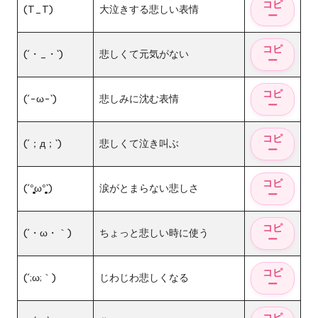
(T_T)
大泣きする悲しい表情
(´・_・`)
悲しくて元気がない
(´-ω-`)
悲しみに沈む表情
(´；д；`)
悲しくて泣き叫ぶ
(´°̥̥̥̥̥̥̥̥ω°̥̥̥̥̥̥̥̥`)
涙がとまらない悲しさ
(´・ω・｀)
ちょっと悲しい時に使う
(´;ω;｀)
じわじわ悲しくなる