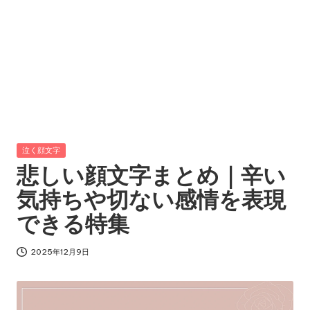
Posted
泣く顔文字
in
悲しい顔文字まとめ｜辛い
気持ちや切ない感情を表現
できる特集
2025年12月9日