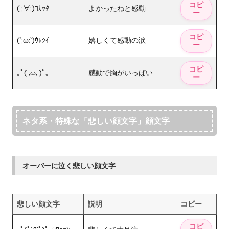
( ;∀;)ﾖｶｯﾀ
よかったねと感動
(´;ω;`)ｳﾚｼｲ
嬉しくて感動の涙
｡ﾟ( ;ω; )ﾟ｡
感動で胸がいっぱい
ネタ系・特殊な「悲しい顔文字」顔文字
オーバーに泣く悲しい顔文字
悲しい顔文字
説明
コピー