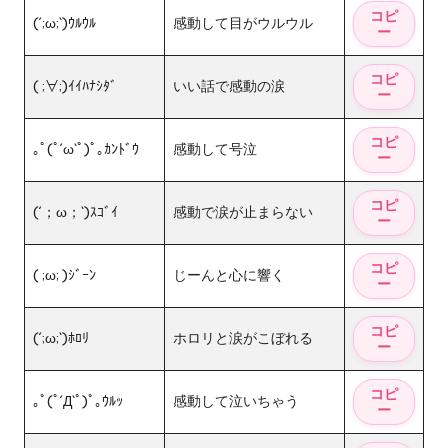
(´;ω;`)ｳﾙｳﾙ
感動して目がウルウル
( ;∀;)ｲｲﾊﾅｼﾀﾞ
いい話で感動の涙
｡ﾟ(ﾟ´ω`ﾟ)ﾟ｡ｶﾝﾄﾞｳ
感動して号泣
(´；ω；`)ｽｺﾞｲ
感動で涙が止まらない
( ;ω; )ｼﾞｰﾝ
じーんと心に響く
(´;ω;`)ﾎﾛﾘ
ホロリと涙がこぼれる
｡ﾟ(ﾟ´Д`ﾟ)ﾟ｡ｳﾙｯ
感動して泣いちゃう