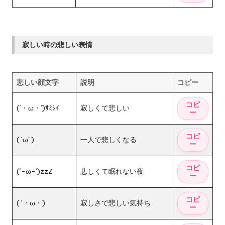
寂しい時の悲しい表情
悲しい顔文字
説明
コピー
(´・ω・`)ｻﾐｼｲ
寂しくて悲しい
( ´ω` )…
一人で悲しくなる
(´-ω-`)zzZ
悲しくて眠れない夜
( ´・ω・)
寂しさで悲しい気持ち