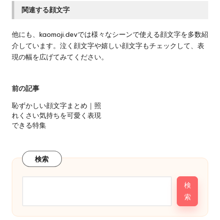
関連する顔文字
他にも、kaomoji.devでは様々なシーンで使える顔文字を多数紹
介しています。泣く顔文字や嬉しい顔文字もチェックして、表
現の幅を広げてみてください。
Post
前の記事
navigation
恥ずかしい顔文字まとめ｜照
れくさい気持ちを可愛く表現
できる特集
検索
検
索