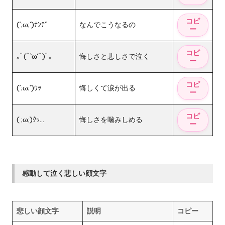
(´;ω;`)ﾅﾝﾃﾞ
なんでこうなるの
｡ﾟ(ﾟ`ω´ﾟ)ﾟ｡
悔しさと悲しさで泣く
(´;ω;`)ｳｯ
悔しくて涙が出る
( ;ω;)ｸｯ…
悔しさを噛みしめる
感動して泣く悲しい顔文字
悲しい顔文字
説明
コピー