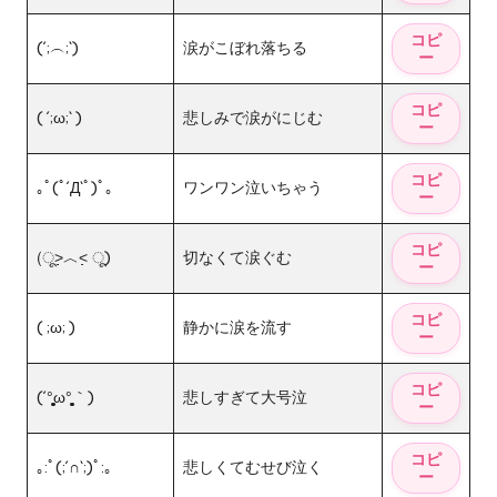
(´;︵;`)
涙がこぼれ落ちる
( ´;ω;` )
悲しみで涙がにじむ
｡ﾟ(ﾟ´Д`ﾟ)ﾟ｡
ワンワン泣いちゃう
(ू˃̣̣̣̣̣̣︿˂̣̣̣̣̣̣ ू)
切なくて涙ぐむ
( ;ω; )
静かに涙を流す
(´°̥̥̥̥̥̥̥̥ω°̥̥̥̥̥̥̥̥｀)
悲しすぎて大号泣
｡:ﾟ(;´∩`;)ﾟ:｡
悲しくてむせび泣く