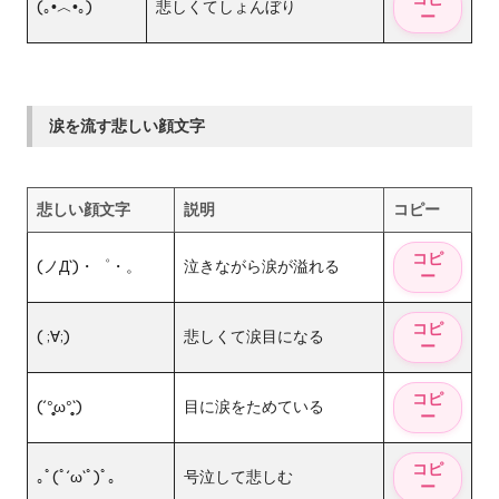
(｡•́︿•̀｡)
悲しくてしょんぼり
涙を流す悲しい顔文字
悲しい顔文字
説明
コピー
(ノД`)・゜・。
泣きながら涙が溢れる
( ;∀;)
悲しくて涙目になる
(´°̥̥̥ω°̥̥̥`)
目に涙をためている
｡ﾟ(ﾟ´ω`ﾟ)ﾟ｡
号泣して悲しむ