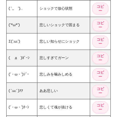
( ´_ゝ`)…
ショックで放心状態
(´°ω°`)
悲しいショックで固まる
Σ(´;ω;`)
悲しい知らせにショック
( ゚д゚)ｶﾞｰﾝ
悲しすぎてガーン
(´・ω・`)ｼﾞｰ
悲しみを噛みしめる
( ´;ω;` )ｱｱ
ああ悲しい
(´・ω・`)ﾁｰﾝ
悲しくて魂が抜ける