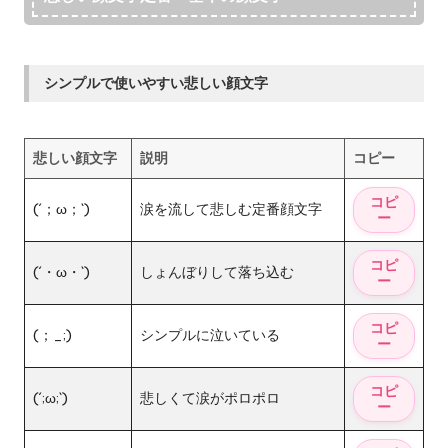
シンプルで使いやすい悲しい顔文字
悲しい顔文字
説明
コピー
(´；ω；`)
涙を流して悲しむ定番顔文字
(´・ω・`)
しょんぼりして落ち込む
(；_;)
シンプルに泣いている
(´;ω;`)
悲しくて涙がポロポロ