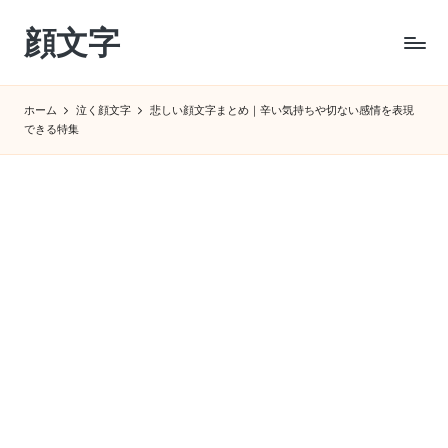
顔文字
Skip
to
コ
content
ピ
ホーム
泣く顔文字
悲しい顔文字まとめ｜辛い気持ちや切ない感情を表現
ペ
できる特集
で
す
ぐ
使
え
る
特
殊
顔
文
字
サ
イ
ト