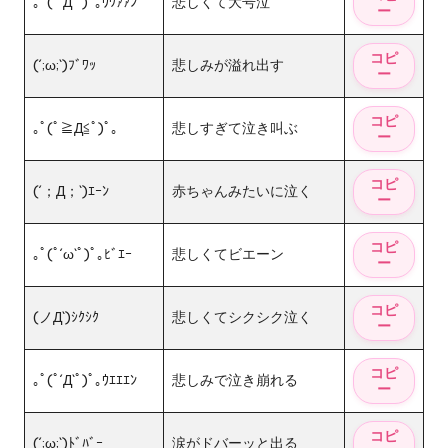
｡ﾟ(ﾟ´Д`ﾟ)ﾟ｡ｳﾜｧｧﾝ
悲しくて大号泣
(´;ω;`)ﾌﾞﾜｯ
悲しみが溢れ出す
｡ﾟ(ﾟ≧Д≦ﾟ)ﾟ｡
悲しすぎて泣き叫ぶ
(´；Д；`)ｴｰﾝ
赤ちゃんみたいに泣く
｡ﾟ(ﾟ´ω`ﾟ)ﾟ｡ﾋﾞｴｰ
悲しくてビエーン
(ノД`)ｼｸｼｸ
悲しくてシクシク泣く
｡ﾟ(ﾟ´Д`ﾟ)ﾟ｡ｳｴｴｴﾝ
悲しみで泣き崩れる
(´;ω;`)ﾄﾞﾊﾞｰ
涙がドバーッと出る