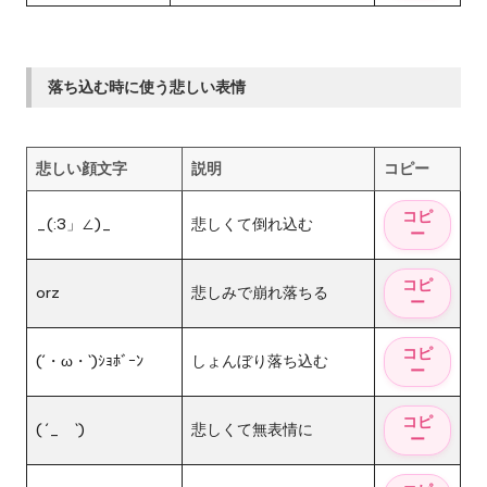
落ち込む時に使う悲しい表情
悲しい顔文字
説明
コピー
_(:3」∠)_
悲しくて倒れ込む
orz
悲しみで崩れ落ちる
(´・ω・`)ｼｮﾎﾞｰﾝ
しょんぼり落ち込む
( ´_ゝ`)
悲しくて無表情に