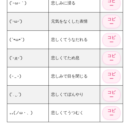
(´-ω-｀)
悲しみに浸る
(´･ω･`)
元気をなくした表情
( ´•ω•` )
悲しくてうなだれる
(´-д-`)
悲しくてため息
(-_-)
悲しみで目を閉じる
(´ . .̫ . `)
悲しくてぼんやり
｡｡(ノω・、)
悲しくてうつむく