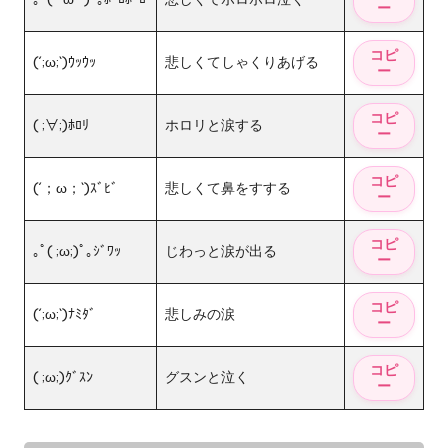
(´;ω;`)ｳｯｳｯ
悲しくてしゃくりあげる
( ;∀;)ﾎﾛﾘ
ホロリと涙する
(´；ω；`)ｽﾞﾋﾞ
悲しくて鼻をすする
｡ﾟ( ;ω;)ﾟ｡ｼﾞﾜｯ
じわっと涙が出る
(´;ω;`)ﾅﾐﾀﾞ
悲しみの涙
( ;ω;)ｸﾞｽﾝ
グスンと泣く