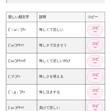
悲しい顔文字
説明
コピー
(´；ω；`)ｸｯ
悔しくて悲しい
(`;ω;´)ｸﾔｼｲ
悔しさで泣きそう
(´;ω;`)ﾁｸｼｮｳ
悔しくて悲しい叫び
( ;∀;)ｸｯ
悔しさを堪える
(´；д；`)ｳｯ
悔し泣きする
( ;ω; )ｸﾔｼｲ
負けて悲しい