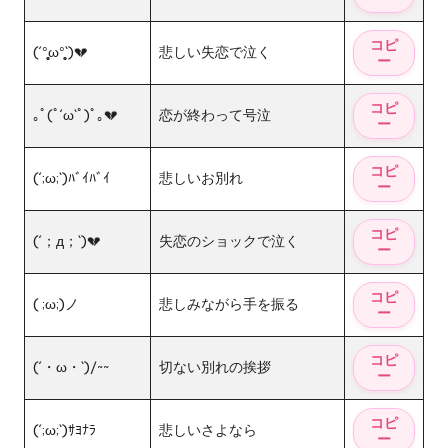
(´°̥̥̥ω°̥̥̥`)💔
悲しい失恋で泣く
｡ﾟ(ﾟ´ω`ﾟ)ﾟ｡💔
恋が終わって号泣
(´;ω;`)ﾊﾞｲﾊﾞｲ
悲しいお別れ
(´；д；`)💔
失恋のショックで泣く
( ;ω;)ノ
悲しみながら手を振る
(´・ω・`)/~~
切ない別れの挨拶
(´;ω;`)ｻﾖﾅﾗ
悲しいさよなら