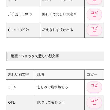
｡ﾟ(ﾟ`Д´ﾟ)ﾟ｡ｳｴｰﾝ
悔しくて悲しい大泣き
(´；ω；`)ﾌﾞﾜｯ
堪えきれず涙が出る
絶望・ショックで悲しい顔文字
悲しい顔文字
説明
コピー
_| ̄|○
悲しみで崩れ落ちる
OTL
絶望して膝をつく