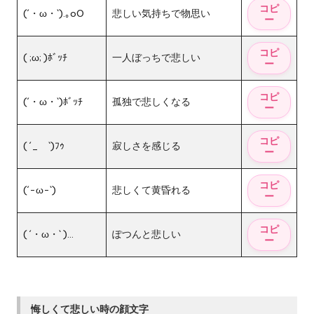
(´・ω・`).｡oO
悲しい気持ちで物思い
( ;ω; )ﾎﾞｯﾁ
一人ぼっちで悲しい
(´・ω・`)ﾎﾞｯﾁ
孤独で悲しくなる
( ´_ゝ`)ﾌｩ
寂しさを感じる
(´-ω-`)
悲しくて黄昏れる
( ´・ω・` )…
ぽつんと悲しい
悔しくて悲しい時の顔文字