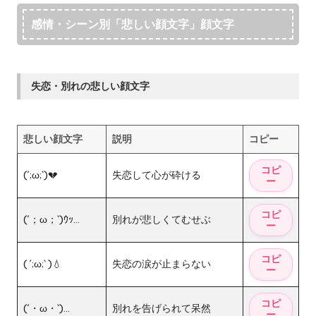
感情・シーン別「悲しい顔文字」顔文字
失恋・別れの悲しい顔文字
悲しい顔文字
説明
コピー
(´;ω;`)💔
失恋して心が砕ける
(´；ω；`)ｳｯ…
別れが悲しくてむせぶ
( ´;ω;` )💧
失恋の涙が止まらない
(´・ω・`)…
別れを告げられて呆然