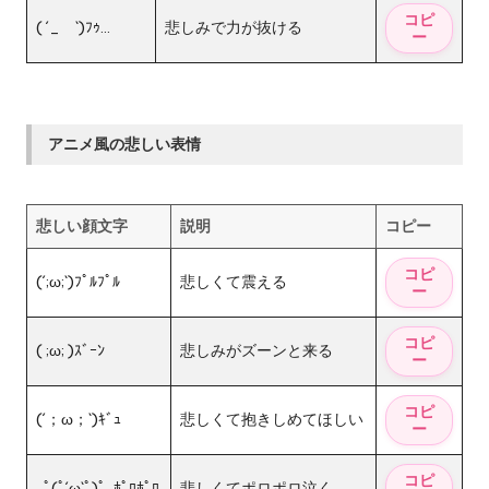
( ´_ゝ`)ﾌｩ…
悲しみで力が抜ける
アニメ風の悲しい表情
悲しい顔文字
説明
コピー
(´;ω;`)ﾌﾟﾙﾌﾟﾙ
悲しくて震える
( ;ω; )ｽﾞｰﾝ
悲しみがズーンと来る
(´；ω；`)ｷﾞｭ
悲しくて抱きしめてほしい
｡ﾟ(ﾟ´ω`ﾟ)ﾟ｡ﾎﾟﾛﾎﾟﾛ
悲しくてポロポロ泣く