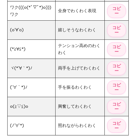
ワク(((o(*ﾟ▽ﾟ*)o)))
全身でわくわく表現
ワク
(o´∀`o)
嬉しそうなわくわく
テンション高めのわく
(*≧∀≦*)
わく
ヾ(*´∀｀*)ﾉ
両手を上げてわくわく
(´∀｀*)ﾉ
手を振るわくわく
o(≧▽≦)o
興奮してわくわく
(ﾉ´∀`*)
照れながらわくわく