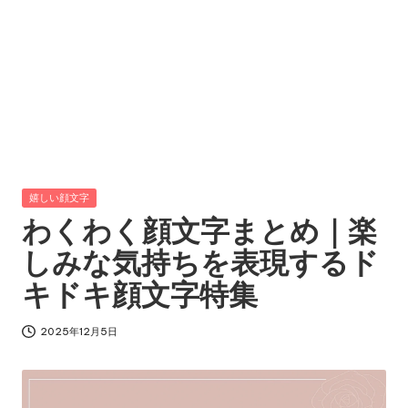
Posted
嬉しい顔文字
in
わくわく顔文字まとめ｜楽
しみな気持ちを表現するド
キドキ顔文字特集
2025年12月5日