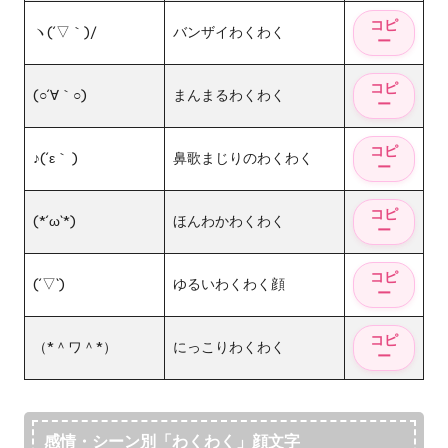
ヽ(´▽｀)/
バンザイわくわく
(○´∀｀○)
まんまるわくわく
♪(´ε｀ )
鼻歌まじりのわくわく
(*´ω`*)
ほんわかわくわく
(´▽`)
ゆるいわくわく顔
（*＾ワ＾*）
にっこりわくわく
感情・シーン別「わくわく」顔文字