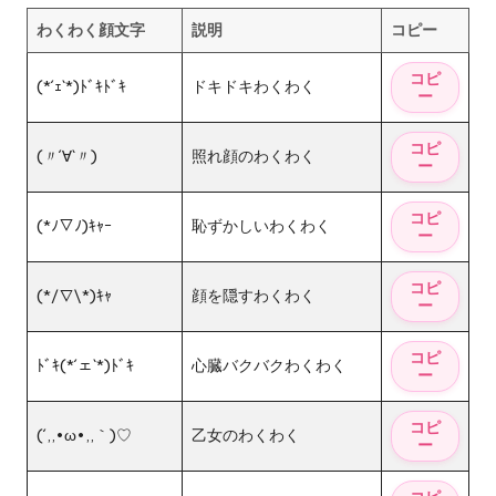
わくわく顔文字
説明
コピー
(*´ｪ`*)ﾄﾞｷﾄﾞｷ
ドキドキわくわく
(〃´∀`〃)
照れ顔のわくわく
(*ﾉ▽ﾉ)ｷｬｰ
恥ずかしいわくわく
(*/∇\*)ｷｬ
顔を隠すわくわく
ﾄﾞｷ(*´ェ`*)ﾄﾞｷ
心臓バクバクわくわく
(´,,•ω•,,｀)♡
乙女のわくわく