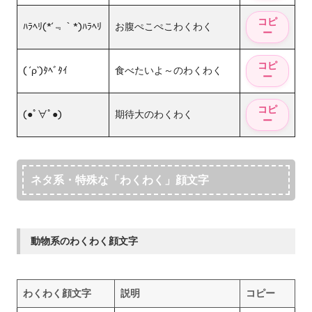
ﾊﾗﾍﾘ(*´﹃｀*)ﾊﾗﾍﾘ
お腹ぺこぺこわくわく
( ´ρ`)ﾀﾍﾞﾀｲ
食べたいよ～のわくわく
(●ﾟ∀ﾟ●)
期待大のわくわく
ネタ系・特殊な「わくわく」顔文字
動物系のわくわく顔文字
わくわく顔文字
説明
コピー