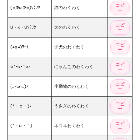
(=ΦωΦ=)ﾜｸﾜｸ
猫のわくわく
U・x・Uﾜｸﾜｸ
犬のわくわく
(◕ᴥ◕)ﾜｰｲ
子犬のわくわく
ฅ^•ﻌ•^ฅ♪
にゃんこのわくわく
(｡･ω･｡)ﾉ
小動物のわくわく
(*・ｘ・)ﾉ
うさぎのわくわく
(^・ω・^ )
ネコ耳わくわく