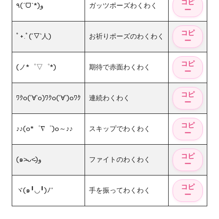
٩(ˊᗜˋ*)و
ガッツポーズわくわく
ﾟ+.ﾟ(´▽`人)
お祈りポーズのわくわく
(ノ*゜▽゜*)
期待で赤面わくわく
ﾜｸo(´∀`o)ﾜｸo(´∀`)oﾜｸ
連続わくわく
♪♪(o*゜∇゜)o～♪♪
スキップでわくわく
(๑˃̵ᴗ˂̵)و
ファイトのわくわく
ヾ(๑╹◡╹)ﾉ”
手を振ってわくわく