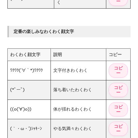
く
定番の楽しみなわくわく顔文字
わくわく顔文字
説明
コピー
ﾜｸﾜｸ(´∀｀*)ﾜｸﾜｸ
文字付きわくわく
(*ﾟーﾟ)
落ち着いたわくわく
((o(´∀`)o))
体が揺れるわくわく
(｀・ω・´)ｼｬｷｰﾝ
やる気満々わくわく