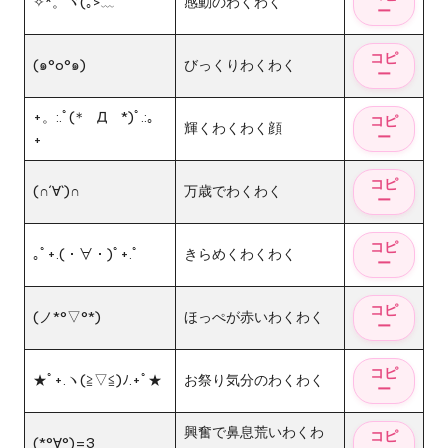
✧*。ヾ(｡>﹏
感動のわくわく
(๑°o°๑)
びっくりわくわく
+。:.ﾟ(*゚Д゚*)ﾟ.:。
輝くわくわく顔
+
(∩´∀`)∩
万歳でわくわく
｡ﾟ+.(・∀・)ﾟ+.ﾟ
きらめくわくわく
(ノ*°▽°*)
ほっぺが赤いわくわく
★ﾟ+.ヽ(≧▽≦)ﾉ.+ﾟ★
お祭り気分のわくわく
興奮で鼻息荒いわくわ
(*°∀°)=3