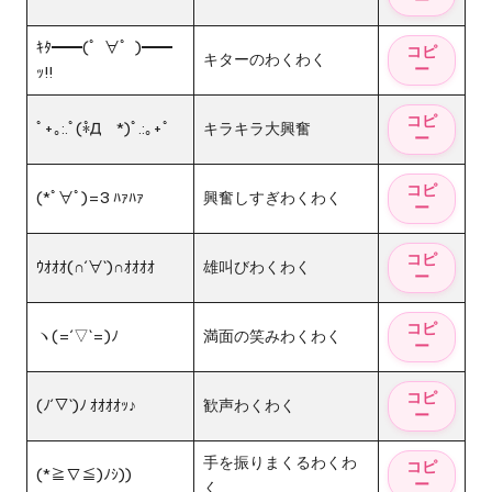
ｷﾀ━━(゜∀゜)━━
キターのわくわく
ｯ!!
ﾟ+｡:.ﾟ(*゚Д゚*)ﾟ.:｡+ﾟ
キラキラ大興奮
(*ﾟ∀ﾟ)=3 ﾊｧﾊｧ
興奮しすぎわくわく
ｳｵｵｵ(∩´∀`)∩ｵｵｵｵ
雄叫びわくわく
ヽ(=´▽`=)ﾉ
満面の笑みわくわく
(ﾉ´▽`)ﾉ ｵｵｵｵｯ♪
歓声わくわく
手を振りまくるわくわ
(*≧∇≦)ﾉｼ))
く