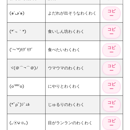
(๑´ڡ`๑)
よだれが出そうなわくわく
(*´﹃｀*)
食いしん坊わくわく
(´〜`*)ﾓｸﾞﾓｸﾞ
食べたいわくわく
ヾ(＠⌒¬⌒＠)ﾉ
ウマウマのわくわく
(o´罒`o)
にやりとわくわく
(*ﾟρﾟ)ｼﾞｭﾙ
じゅるりのわくわく
(｡☉౪ ⊙｡)
目がランランのわくわく