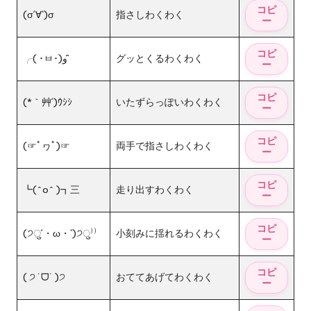
(σ´∀`)σ
指さしわくわく
╭( ･ㅂ･)و ̑̑
グッとくるわくわく
(*｀艸´)ｳｼｼ
いたずらっぽいわくわく
(☞ﾟヮﾟ)☞
両手で指さしわくわく
┗(^o^ )┓三
走り出すわくわく
(੭ु´・ω・`)੭ु⁾⁾
小刻みに揺れるわくわく
( ੭ ˙ᗜ˙ )੭
おててあげてわくわく