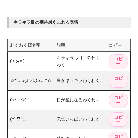
キラキラ目の期待感あふれる表情
わくわく顔文字
説明
コピー
キラキラお目目のわく
(✧ω✧)
わく
☆*:.｡.o(≧▽≦)o.｡.:*☆
星がキラキラわくわく
(☆▽☆)
目が星になるわくわく
(*ﾟ▽ﾟ)ﾉ
元気いっぱいわくわく