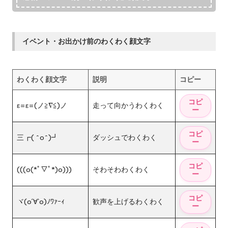
イベント・お出かけ前のわくわく顔文字
わくわく顔文字
説明
コピー
ε=ε=(ノ≧∇≦)ノ
走って向かうわくわく
三┏( ^o^)┛
ダッシュでわくわく
(((o(*ﾟ▽ﾟ*)o)))
そわそわわくわく
ヾ(o´∀`o)ﾉﾜｧｰｨ
歓声を上げるわくわく