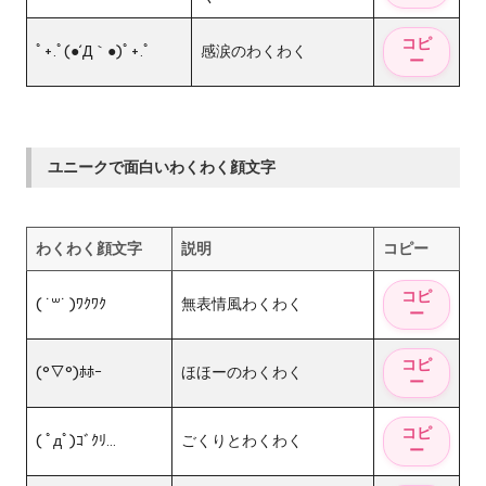
ﾟ+.ﾟ(●´Д｀●)ﾟ+.ﾟ
感涙のわくわく
ユニークで面白いわくわく顔文字
わくわく顔文字
説明
コピー
( ˙꒳​˙ )ﾜｸﾜｸ
無表情風わくわく
(°▽°)ﾎﾎｰ
ほほーのわくわく
( ﾟдﾟ)ｺﾞｸﾘ…
ごくりとわくわく