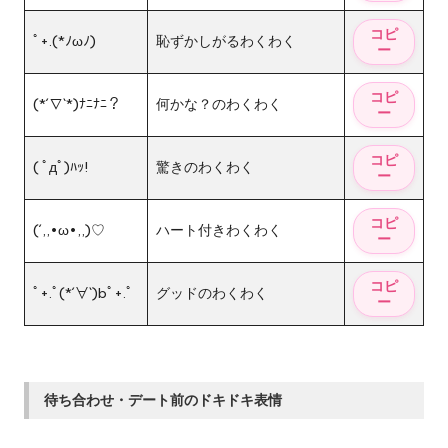
ﾟ+.(*ﾉωﾉ)
恥ずかしがるわくわく
(*´∇`*)ﾅﾆﾅﾆ？
何かな？のわくわく
( ﾟдﾟ)ﾊｯ!
驚きのわくわく
(´,,•ω•,,)♡
ハート付きわくわく
ﾟ+.ﾟ(*´∀`)bﾟ+.ﾟ
グッドのわくわく
待ち合わせ・デート前のドキドキ表情