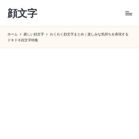
顔文字
Skip
to
コ
content
ピ
ホーム
嬉しい顔文字
わくわく顔文字まとめ｜楽しみな気持ちを表現する
ペ
ドキドキ顔文字特集
で
す
ぐ
使
え
る
特
殊
顔
文
字
サ
イ
ト