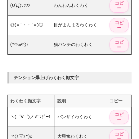
(U´Д`)ﾜﾝﾜﾝ
わんわんわくわく
◎(=^・・^=)◎
目がまんまるわくわく
(*ΦωΦ)ﾉ
猫パンチのわくわく
テンション爆上げわくわく顔文字
わくわく顔文字
説明
コピー
ヽ(゜∀゜)ノ ﾊﾞﾝｻﾞｰｲ
バンザイわくわく
ヾ(≧▽≦*)o
大興奮わくわく