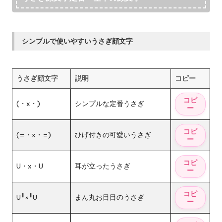
シンプルで使いやすいうさぎ顔文字
うさぎ顔文字
説明
コピー
(・x・)
シンプルな定番うさぎ
(=・x・=)
ひげ付きの可愛いうさぎ
U・x・U
耳が立ったうさぎ
U╹×╹U
まん丸お目目のうさぎ