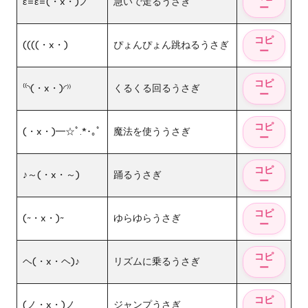
ε=ε=(・x・)ノ
急いで走るうさぎ
((((・x・)
ぴょんぴょん跳ねるうさぎ
⁽⁽◝(・x・)◜⁾⁾
くるくる回るうさぎ
(・x・)━☆ﾟ.*･｡ﾟ
魔法を使ううさぎ
♪～(・x・～)
踊るうさぎ
(~・x・)~
ゆらゆらうさぎ
ヘ(・x・ヘ)♪
リズムに乗るうさぎ
(ノ・x・)ノ
ジャンプうさぎ