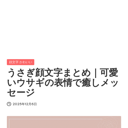
Posted
顔文字 かわいい
in
うさぎ顔文字まとめ｜可愛
いウサギの表情で癒しメッ
セージ
2025年12月6日