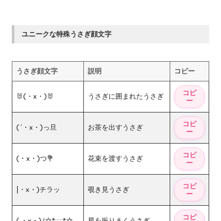
ユニークな特殊うさぎ顔文字
うさぎ顔文字
説明
コピー
🐰(・x・)🐰
うさぎに囲まれたうさぎ
( ´・x・)っ旦
お茶を出すうさぎ
(・x・)つ💐
花束を渡すうさぎ
|・x・)チラッ
覗き見うさぎ
( ・x・)ﾉ☆*:;;;:*☆
星を振りまくうさぎ