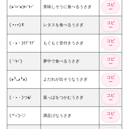
(๑´ㅂ`๑)ŧ‹”ŧ‹”
美味しそうに食べるうさぎ
( •×•)🥬
レタスを食べるうさぎ
(・x・)ﾓｸﾞﾓｸﾞ
もぐもぐ音付きうさぎ
( ´~`ŧ‹”)
夢中で食べるうさぎ
(๑╹ڡ╹๑)
よだれが出そうなうさぎ
(・×・)つ🍃
葉っぱをつかむうさぎ
( *´×`)~♡
満足げなうさぎ