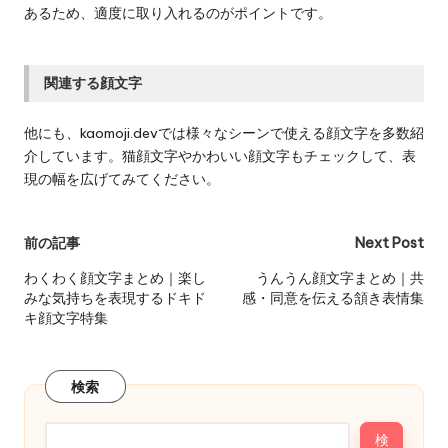
あるため、適度に取り入れるのがポイントです。
関連する顔文字
他にも、kaomoji.devでは様々なシーンで使える顔文字を多数紹
介しています。猫顔文字やかわいい顔文字もチェックして、表
現の幅を広げてみてください。
Post
前の記事
Next Post
navigation
わくわく顔文字まとめ｜楽し
うんうん顔文字まとめ｜共
みな気持ちを表現するドキド
感・同意を伝える頷き表情集
キ顔文字特集
検索
検