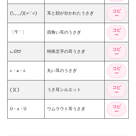
(\__/)(=’.’=)
耳と顔が分かれたうさぎ
〔´∇｀〕
四角い耳のうさぎ
ᓚᘏᗢ
特殊文字の耳うさぎ
૮・ﻌ・ა
丸い耳のうさぎ
( )( )
うさ耳シルエット
Ü・x・Ü
ウムラウト耳うさぎ