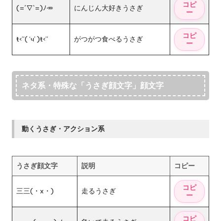
(=´∇`=)ﾉ🥕
にんじん大好きうさぎ
ŧ‹”( ‘ч’ )ŧ‹”
がつがつ食べるうさぎ
ネタ系・特殊な「うさぎ顔文字」顔文字
動くうさぎ・アクション系
うさぎ顔文字
説明
コピー
三三(・x・)
走るうさぎ