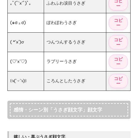
｡ﾟ(ﾟ´x`ﾟ)ﾟ｡
ふわふわ涙目うさぎ
(๑ơ ₃ ơ)
ぽわぽわうさぎ
( *´x`)σ
つんつんするうさぎ
(♡´x`♡)
ラブリーうさぎ
꒰ঌ(´ ᵕ `ঌ)꒱
ころんとしたうさぎ
感情・シーン別「うさぎ顔文字」顔文字
嬉しい・喜ぶうさぎ顔文字