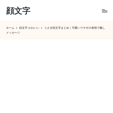
顔文字
Skip
to
コ
content
ピ
ホーム
顔文字 かわいい
うさぎ顔文字まとめ｜可愛いウサギの表情で癒し
ペ
メッセージ
で
す
ぐ
使
え
る
特
殊
顔
文
字
サ
イ
ト