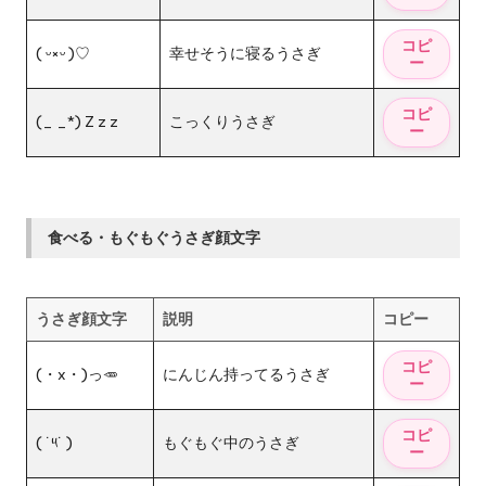
( ᵕ×ᵕ )♡
幸せそうに寝るうさぎ
(_ _*) Z z z
こっくりうさぎ
食べる・もぐもぐうさぎ顔文字
うさぎ顔文字
説明
コピー
(・x・)っ🥕
にんじん持ってるうさぎ
( ˙༥˙ )
もぐもぐ中のうさぎ