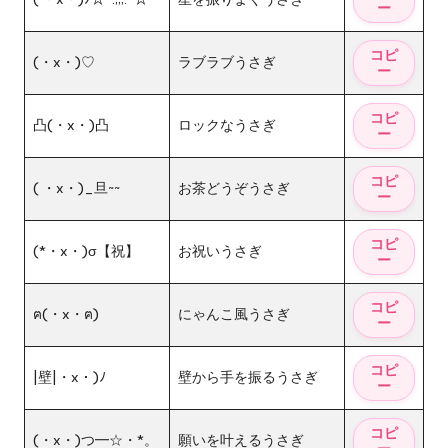
(・x・)♡
ラブラブうさぎ
凸(・x・)凸
ロックなうさぎ
( ・x・)_旦~~
お茶どうぞうさぎ
(*・x・)σ【祝】
お祝いうさぎ
ฅ(・x・ฅ)
にゃんこ風うさぎ
|壁|・x・)ﾉ
壁から手を振るうさぎ
(・x・)つ━☆・*。
願いを叶えるうさぎ