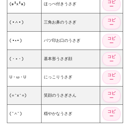
(๑╹x╹๑)
ほっぺ付きうさぎ
( •ㅅ• )
三角お鼻のうさぎ
( •×• )
バツ印お口のうさぎ
(・×・)
基本形うさぎ顔
U・ω・U
にっこりうさぎ
(=^x^=)
笑顔のうさぎさん
( ˘ㅅ˘ )
穏やかなうさぎ