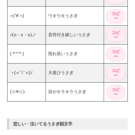
∩(´∀`∩)
ウキウキうさぎ
♪(o・x・o)ノ
音符付き嬉しいうさぎ
( *´꒳`* )
照れ笑いうさぎ
ヽ(=´▽`=)ﾉ
大喜びうさぎ
(☆∀☆)
目がキラキラうさぎ
悲しい・泣いてるうさぎ顔文字