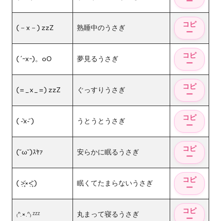
(－x－) zzZ
熟睡中のうさぎ
( ´~x~)。oO
夢見るうさぎ
(=_x_=) zzZ
ぐっすりうさぎ
( -᷅x-᷄ )
うとうとうさぎ
(˘ω˘)ｽﾔｧ
安らかに眠るうさぎ
( ˃̣̣̥᷄×˂̣̣̥᷅ )
眠くてたまらないうさぎ
₍ᐢ.×.ᐢ₎ ᶻᶻᶻ
丸まって寝るうさぎ