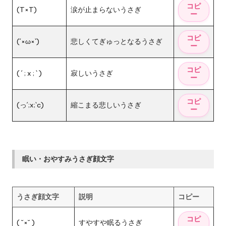
(T×T)
涙が止まらないうさぎ
(´×ω×`)
悲しくてぎゅっとなるうさぎ
( ´ ; x ; ` )
寂しいうさぎ
(っ´;x;`c)
縮こまる悲しいうさぎ
眠い・おやすみうさぎ顔文字
うさぎ顔文字
説明
コピー
( ˘×˘ )
すやすや眠るうさぎ