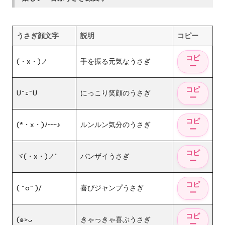
うさぎ顔文字
説明
コピー
(・x・)ノ
手を振る元気なうさぎ
U^ｪ^U
にっこり笑顔のうさぎ
(*・x・)ﾉ~~~♪
ルンルン気分のうさぎ
ヾ(・x・)ノ”
バンザイうさぎ
( ˆoˆ )/
喜びジャンプうさぎ
(๑>ᴗ
きゃっきゃ喜ぶうさぎ