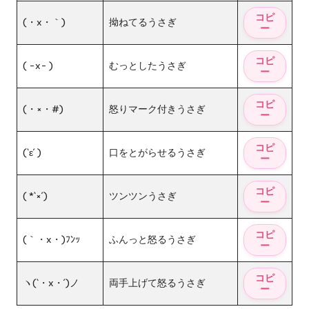
(・x・｀)
拗ねてるうさぎ
( -x- )
むっとしたうさぎ
(・×・#)
怒りマーク付きうさぎ
(`ε´ )
口をとがらせるうさぎ
( *`×´)
ツンツンうさぎ
(｀・x・)ﾌﾝｯ
ふんっと怒るうさぎ
ヽ(`・x・´)ノ
両手上げて怒るうさぎ