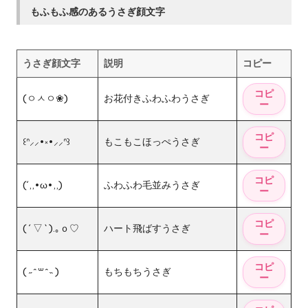
もふもふ感のあるうさぎ顔文字
うさぎ顔文字
説明
コピー
(ㅇㅅㅇ❀)
お花付きふわふわうさぎ
꒰ᐢ⸝⸝•༝•⸝⸝ᐢ꒱
もこもこほっぺうさぎ
(´,,•ω•,,)
ふわふわ毛並みうさぎ
( ´ ▽ ` ).｡ｏ♡
ハート飛ばすうさぎ
( ˶ˆ꒳ˆ˵ )
もちもちうさぎ