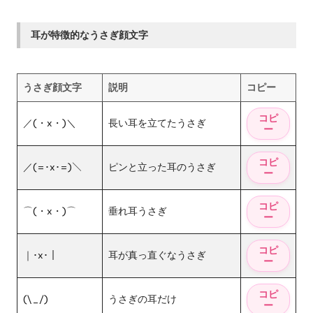
耳が特徴的なうさぎ顔文字
うさぎ顔文字
説明
コピー
／(・x・)＼
長い耳を立てたうさぎ
／(=･x･=)＼
ピンと立った耳のうさぎ
⌒(・x・)⌒
垂れ耳うさぎ
｜･x･｜
耳が真っ直ぐなうさぎ
(\_/)
うさぎの耳だけ